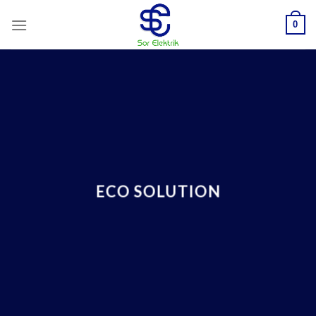
Skip
0
to
content
ECO SOLUTION